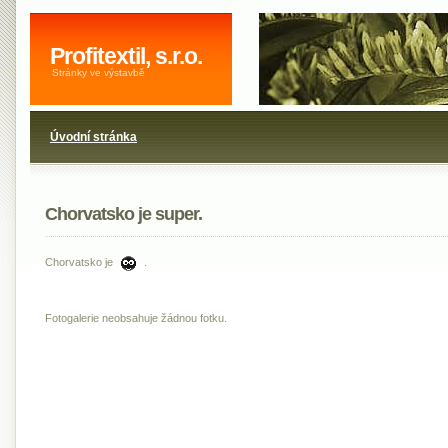
Profitextil, s.r.o.
Stránky ve výstavbě
Úvodní stránka
Chorvatsko je super.
Chorvatsko je
.
Fotogalerie neobsahuje žádnou fotku.